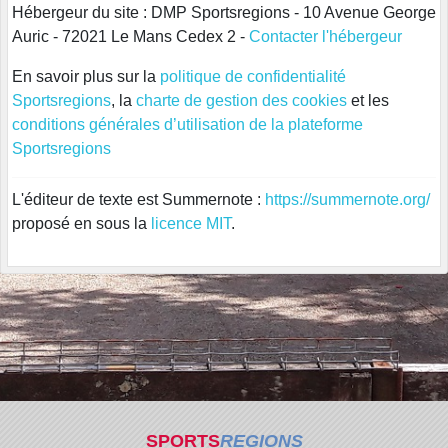
Hébergeur du site : DMP Sportsregions - 10 Avenue George
Auric - 72021 Le Mans Cedex 2 -
Contacter l'hébergeur
En savoir plus sur la
politique de confidentialité
Sportsregions
, la
charte de gestion des cookies
et les
conditions générales d’utilisation de la plateforme
Sportsregions
L'éditeur de texte est Summernote :
https://summernote.org/
proposé en sous la
licence MIT
.
SPORTS
REGIONS