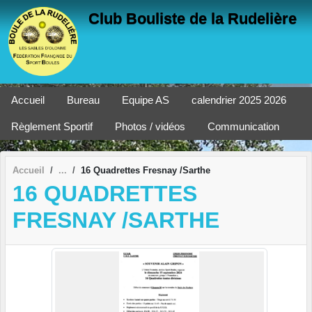
Panneau de gestion des cookies
Club Bouliste de la Rudelière
Accueil
Bureau
Equipe AS
calendrier 2025 2026
Règlement Sportif
Photos / vidéos
Communication
Accueil
16 Quadrettes Fresnay /Sarthe
16 QUADRETTES
FRESNAY /SARTHE