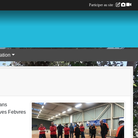
Participer au site :
tion
Mans
Yves Febvres