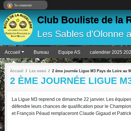
Panneau de gestion des cookies
Se connecter
Club Bouliste de la 
Les Sables d'Olonne 
Accueil
Bureau
Equipe AS
calendrier 2025 20
Accueil
Les news
2 ème journée Ligue M3 Pays de Loire au 
2 ÈME JOURNÉE LIGUE M3
La Ligue M3 reprend ce dimanche 22 janvier. Les équipe
défendre leurs chances de qualification pour le Champio
et François Péaud remplaceront Claude Gigaud et Patrick