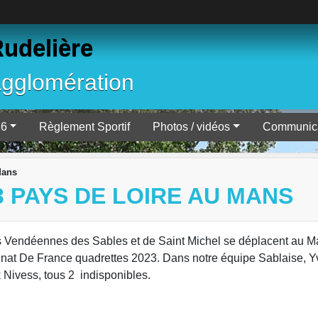
Rudelière
agglomération
26
Règlement Sportif
Photos / vidéos
Communica
Mans
 PAYS DE LOIRE AU MANS
s Vendéennes des Sables et de Saint Michel se déplacent au 
nnat De France quadrettes 2023. Dans notre équipe Sablaise, 
 Nivess, tous 2 indisponibles.