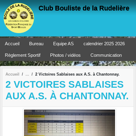
Panneau de gestion des cookies
Club Bouliste de la Rudelière
Accueil
Bureau
Equipe AS
calendrier 2025 2026
Règlement Sportif
Photos / vidéos
Communication
Accueil
2 Victoires Sablaises aux A.S. à Chantonnay.
2 VICTOIRES SABLAISES
AUX A.S. À CHANTONNAY.