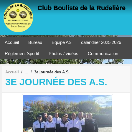
Panneau de gestion des cookies
Club Bouliste de la Rudelière
Accueil
Bureau
Equipe AS
calendrier 2025 2026
Règlement Sportif
Photos / vidéos
Communication
Accueil
3e journée des A.S.
3E JOURNÉE DES A.S.