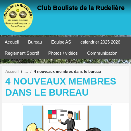
Panneau de gestion des cookies
Club Bouliste de la Rudelière
Accueil
Bureau
Equipe AS
calendrier 2025 2026
Règlement Sportif
Photos / vidéos
Communication
Accueil
4 nouveaux membres dans le bureau
4 NOUVEAUX MEMBRES
DANS LE BUREAU