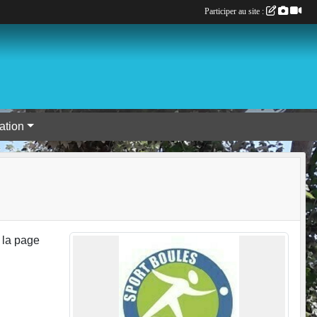
Participer au site :
tion
e la page
e.