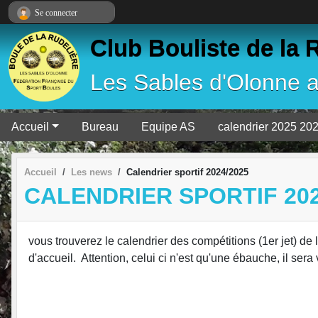
Panneau de gestion des cookies
Se connecter
Club Bouliste de la 
Les Sables d'Olonne 
Accueil
Bureau
Equipe AS
calendrier 2025 20
Accueil
Les news
Calendrier sportif 2024/2025
CALENDRIER SPORTIF 202
vous trouverez le calendrier des compétitions (1er jet) de 
d'accueil. Attention, celui ci n'est qu'une ébauche, il s