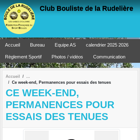
Panneau de gestion des cookies
Club Bouliste de la Rudelière
Accueil
Bureau
Equipe AS
calendrier 2025 2026
Règlement Sportif
Photos / vidéos
Communication
Accueil
Ce week-end, Permanences pour essais des tenues
CE WEEK-END,
PERMANENCES POUR
ESSAIS DES TENUES