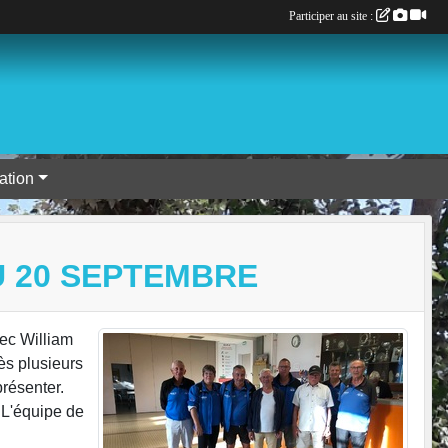
Participer au site :
tion
U 20 SEPTEMBRE
ec William
ès plusieurs
présenter.
 L'équipe de