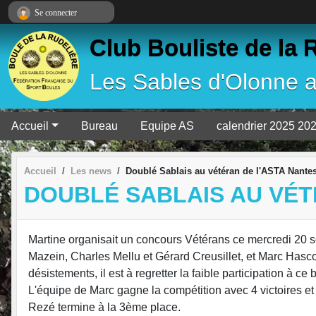
Panneau de gestion des cookies
Se connecter
Club Bouliste de la 
Les Sables d'Olonne 
Accueil
Bureau
Equipe AS
calendrier 2025 20
Accueil
Les news
Doublé Sablais au vétéran de l'ASTA Nante
DOUBLÉ SABLAIS AU VÉT
Martine organisait un concours Vétérans ce mercredi 20 
Mazein, Charles Mellu et Gérard Creusillet, et Marc Hasc
désistements, il est à regretter la faible participation à
L'équipe de Marc gagne la compétition avec 4 victoires et
Rezé termine à la 3ème place.