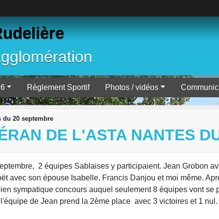
Rudelière
agglomération
26
Règlement Sportif
Photos / vidéos
Communica
s du 20 septembre
ÉRAN DE L'ASTA NANTES D
septembre, 2 équipes Sablaises y participaient. Jean Grobon av
oët avec son épouse Isabelle, Francis Danjou et moi même. Apr
 ce bien sympatique concours auquel seulement 8 équipes vont se 
 l'équipe de Jean prend la 2ème place avec 3 victoires et 1 nul.