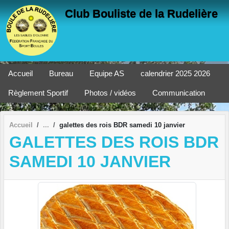
Panneau de gestion des cookies
Club Bouliste de la Rudelière
Accueil
Bureau
Equipe AS
calendrier 2025 2026
Règlement Sportif
Photos / vidéos
Communication
Accueil
galettes des rois BDR samedi 10 janvier
GALETTES DES ROIS BDR
SAMEDI 10 JANVIER