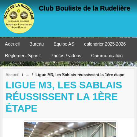
Panneau de gestion des cookies
Club Bouliste de la Rudelière
Accueil
Bureau
Equipe AS
calendrier 2025 2026
Règlement Sportif
Photos / vidéos
Communication
Accueil
Ligue M3, les Sablais réussissent la 1ère étape
LIGUE M3, LES SABLAIS
RÉUSSISSENT LA 1ÈRE
ÉTAPE