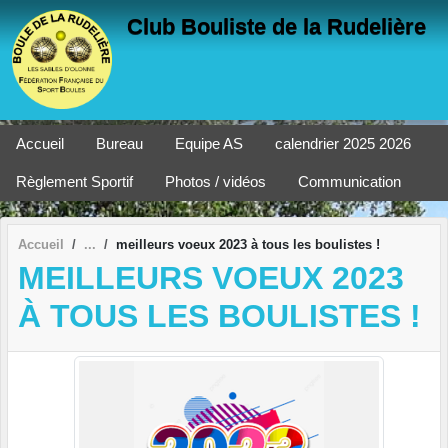
Panneau de gestion des cookies
Club Bouliste de la Rudelière
Accueil
Bureau
Equipe AS
calendrier 2025 2026
Règlement Sportif
Photos / vidéos
Communication
Accueil
meilleurs voeux 2023 à tous les boulistes !
MEILLEURS VOEUX 2023
À TOUS LES BOULISTES !