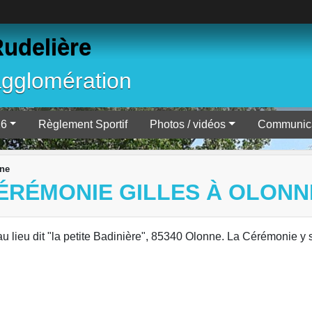
Rudelière
agglomération
26
Règlement Sportif
Photos / vidéos
Communica
nne
CÉRÉMONIE GILLES À OLONN
 lieu dit "la petite Badinière", 85340 Olonne. La Cérémonie y 