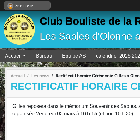
Panneau de gestion des cookies
Se connecter
Club Bouliste de la 
Les Sables d'Olonne 
Accueil
Bureau
Equipe AS
calendrier 2025 20
Accueil
Les news
Rectificatif horaire Cérémonie Gilles à Olo
RECTIFICATIF HORAIRE 
Gilles reposera dans le mémorium Souvenir des Sables, au
organisée Vendredi 03 mars à
16
h 15
(et non 16 h 30).