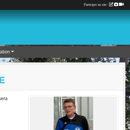
Participer au site :
tion
E
sera