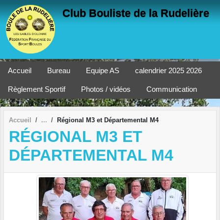
Panneau de gestion des cookies
Club Bouliste de la Rudelière
Accueil
Bureau
Equipe AS
calendrier 2025 2026
Règlement Sportif
Photos / vidéos
Communication
Accueil
Régional M3 et Départemental M4
RÉGIONAL M3 ET
DÉPARTEMENTAL M4