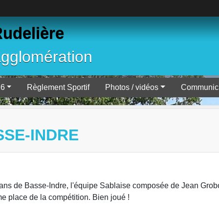
Rudelière
agglomération
26
Règlement Sportif
Photos / vidéos
Communica
SSE-INDRE
érans de Basse-Indre, l'équipe Sablaise composée de Jean Grob
e place de la compétition. Bien joué !