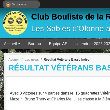
Panneau de gestion des cookies
Se connecter
Club Bouliste de la 
Les Sables d'Olonne 
Accueil
Bureau
Equipe AS
calendrier 2025 20
Accueil
Les news
Résultat Vétérans Basse-Indre
RÉSULTAT VÉTÉRANS BA
Avec 3 victoires sur 4 parties dans le 16 quadrettes Vét
Mazein, Bruno Théry et Charles Mellul se classe à la 3 èm