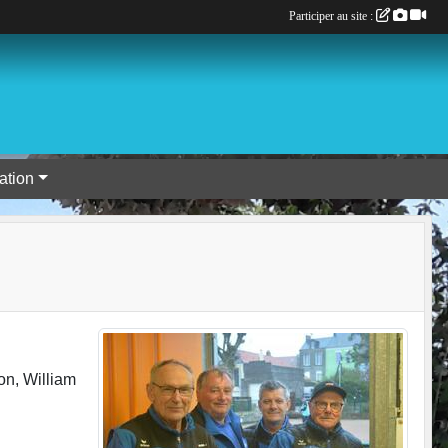
Participer au site :
tion
on, William