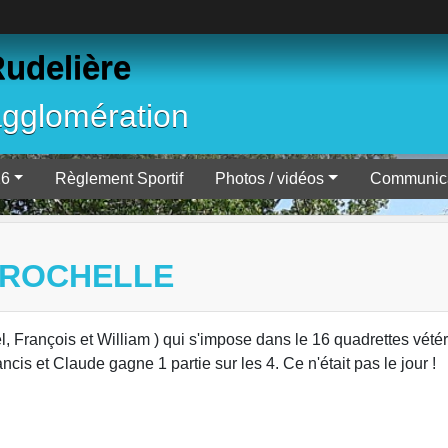
Rudelière
agglomération
26
Règlement Sportif
Photos / vidéos
Communica
A ROCHELLE
l, François et William ) qui s'impose dans le 16 quadrettes vété
cis et Claude gagne 1 partie sur les 4. Ce n'était pas le jour !