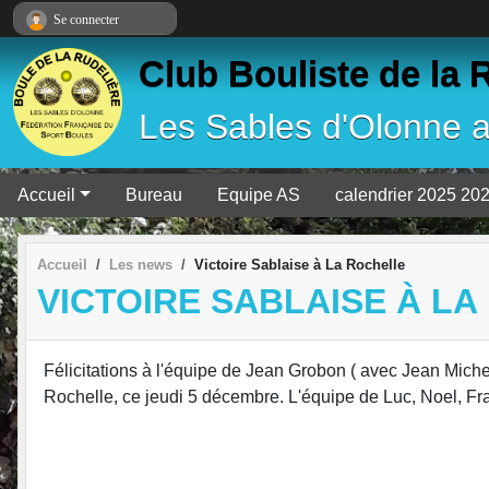
Panneau de gestion des cookies
Se connecter
Club Bouliste de la 
Les Sables d'Olonne 
Accueil
Bureau
Equipe AS
calendrier 2025 20
Accueil
Les news
Victoire Sablaise à La Rochelle
VICTOIRE SABLAISE À L
Félicitations à l'équipe de Jean Grobon ( avec Jean Miche
Rochelle, ce jeudi 5 décembre. L'équipe de Luc, Noel, Fran