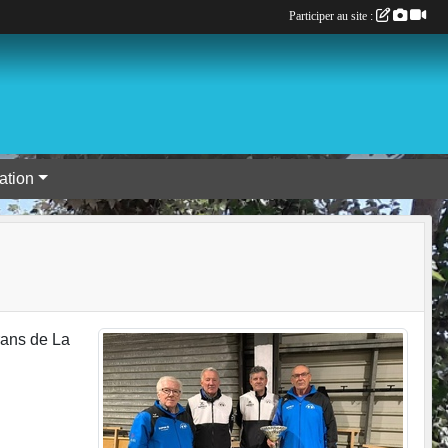
Participer au site :
tion
rans de La