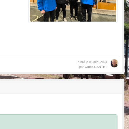
Publié le
06 déc. 2024
par
Gilles CANTET