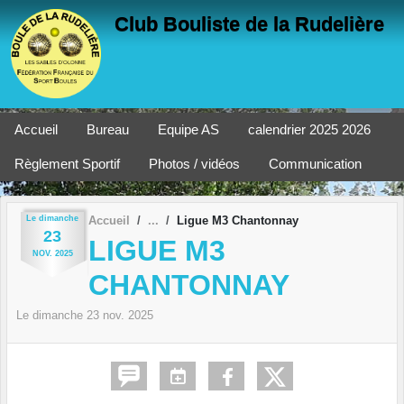
Panneau de gestion des cookies
Club Bouliste de la Rudelière
Accueil
Bureau
Equipe AS
calendrier 2025 2026
Règlement Sportif
Photos / vidéos
Communication
Le
dimanche
Accueil
Ligue M3 Chantonnay
23
LIGUE M3
NOV.
2025
CHANTONNAY
Le
dimanche
23
nov.
2025