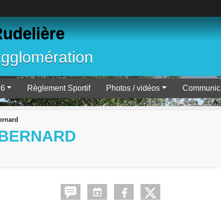
Rudelière
agglomération
26
Règlement Sportif
Photos / vidéos
Communica
ernard
É BERNARD